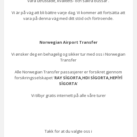
våra utrustade, kvalitets- och säkra bussar .
Vi är på väg att bli bättre varje dag. Vi kommer att fortsätta att
vara på denna väg med ditt stöd och förtroende.
Norwegian Airport Transfer
Vi ønsker deg en behagelig og sikker tur med oss i Norwegian
Transfer
Alle Norwegian Transfer passasjerer er forsikret gjennom
forsikringsselskapet '
RAY SİGORTA,HDI SİGORTA,HEPİYİ
SİGORTA
'
Vi tilbyr gratis internett på alle våre turer
Takk for at du valgte oss i