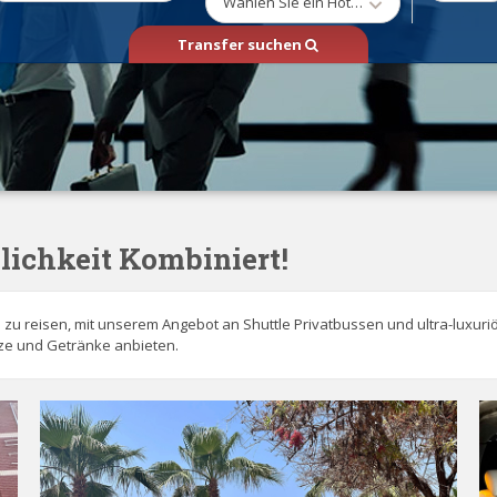
Wählen Sie ein Hotel/Ort aus
Transfer suchen
ichkeit Kombiniert!
n zu reisen, mit unserem Angebot an Shuttle Privatbussen und ultra-luxuri
itze und Getränke anbieten.