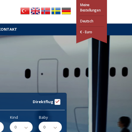
Meine
Bestellungen
Deutsch
KONTAKT
€ - Euro
Direktflug
Kind
Baby
0
0