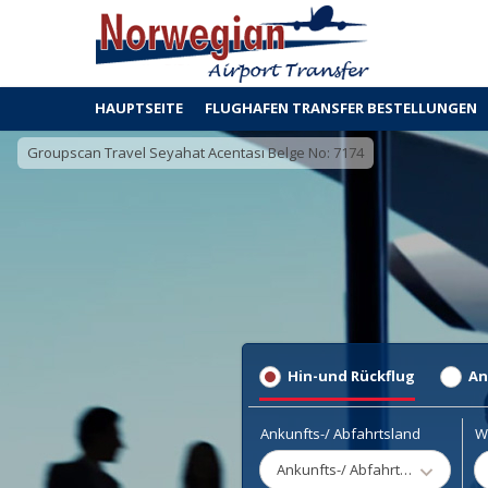
HAUPTSEITE
FLUGHAFEN TRANSFER BESTELLUNGEN
Groupscan Travel Seyahat Acentası Belge No: 7174
Hin-und Rückflug
An
Ankunfts-/ Abfahrtsland
W
Ankunfts-/ Abfahrtsland