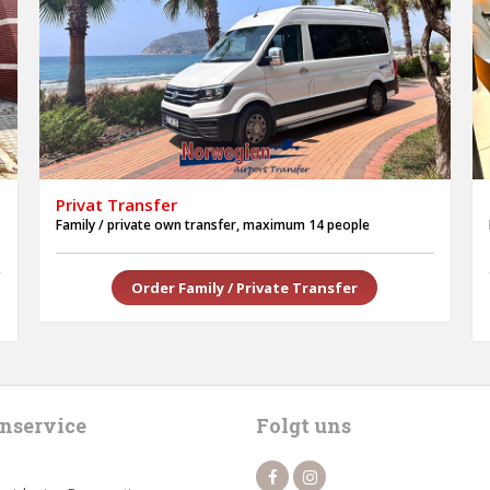
Privat Transfer
Family / private own transfer, maximum 14 people
Order Family / Private Transfer
nservice
Folgt uns