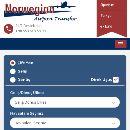
Siparişim
Türkçe
24/7 Destek Hattı
€ - Euro
+90 553 513 53 93
Çift Yön
Geliş
Dönüş
Direk Uçuş
Geliş/Dönüş Ülkesi
Geliş/Dönüş Ülkesi
Havaalanı Seçiniz
Havaalanı Seçiniz